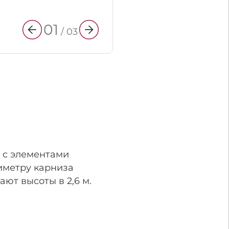
01
/
03
 с элементами
иметру карниза
ют высоты в 2,6 м.