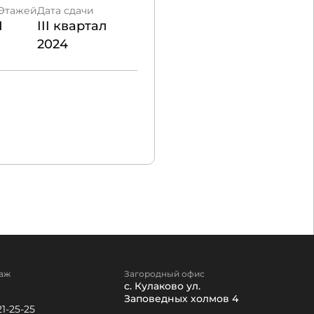
Этажей
Дата сдачи
Проект
1
III квартал
Кипрея.
2024
Комьюнити
₽
20 400 000
131 443 ₽/м²
аж
Загородный офис
с. Кулаково ул.
Заповедных холмов 4
21-25-25