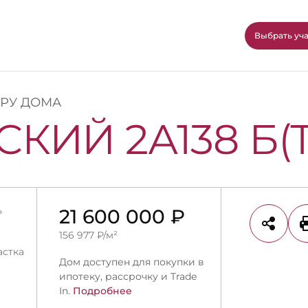
Выбрать уч
ОРУ ДОМА
КИЙ 2А138 Б(Т
ь
21 600 000 ₽
156 977 ₽/м²
астка
Дом доступен для покупки в
ипотеку, рассрочку и Trade
In.
Подробнее