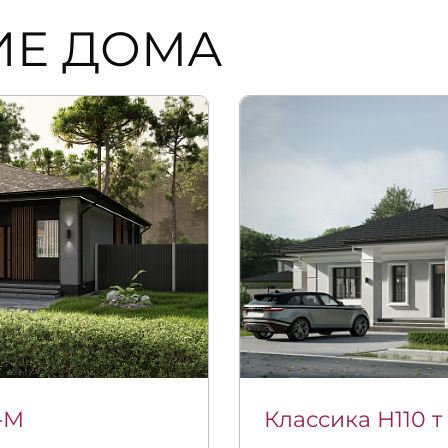
ИЕ ДОМА
-М
Классика Н110 т