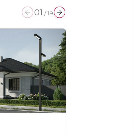
01
/
19
Классика Н125 