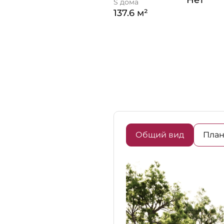
Нет
S дома
137.6 м²
Общий вид
План