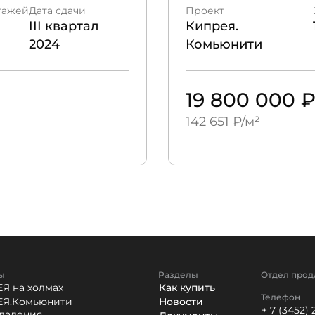
тажей
Дата сдачи
Проект
III квартал
Кипрея.
2024
Комьюнити
19 800 000 
142 651 ₽/м²
ы
Разделы
Отдел прод
Я на холмах
Как купить
Телефон
Я.Комьюнити
Новости
+ 7 (3452) 
ладения