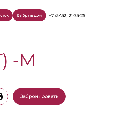
+7 (3452) 21-25-25
асток
Выбрать дом
) -М
Забронировать