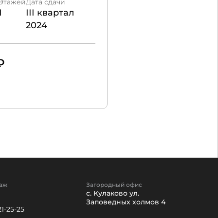
Этажей
Дата сдачи
Проект
1
III квартал
Кипрея.
2024
Комьюнити
₽
20 400 000
170 997 ₽/м²
аж
Загородный офис
с. Кулаково ул.
Заповедных холмов 4
21-25-25