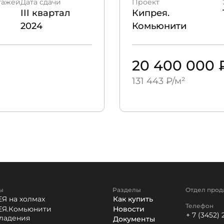
тажей
Дата сдачи
Проект
III квартал
Кипрея.
2024
Комьюнити
20 400 000 
131 443 ₽/м²
ы
Разделы
Отдел прод
Я на холмах
Как купить
Телефон
Я.Комьюнити
Новости
+ 7 (3452) 
ладения
Документы