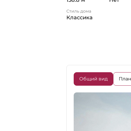
138.8 м²
Нет
Стиль дома
Классика
Общий вид
План