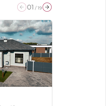
01
/
19
Авторский 1А 1