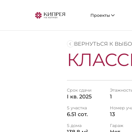
Проекты
ВЕРНУТЬСЯ К ВЫБ
КЛАССИ
Срок сдачи
Этажност
I кв. 2025
1
S участка
Номер уч
6.51 сот.
13
S дома
Гараж