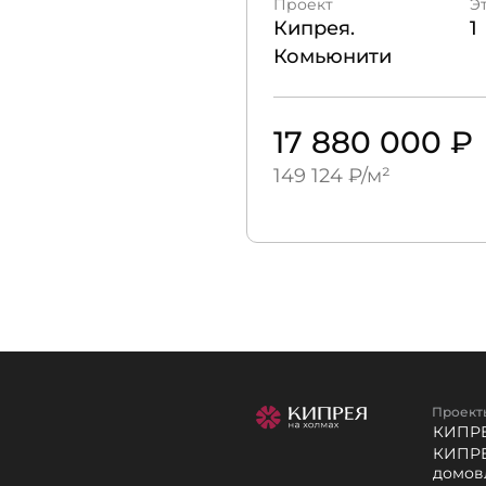
Проект
Э
Кипрея.
1
Комьюнити
17 880 000 ₽
149 124 ₽/м²
Проект
КИПРЕ
КИПРЕ
домов