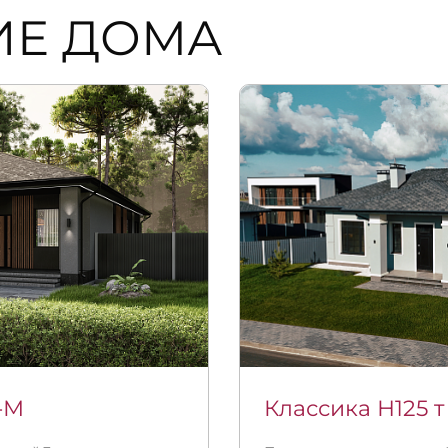
ИЕ ДОМА
-М
Классика Н125 т