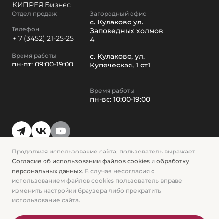
КИПРЕЯ Бизнес
Отдел продаж
Загородный офис
с. Кулаково ул.
Телефон
Заповедных холмов
+ 7 (3452) 21-25-25
4
Время работы
с. Кулаково, ул.
пн-пт: 09:00-19:00
Купеческая, 1 ст1
Время работы
пн-вс: 10:00-19:00
Продолжая использование сайта, пользователь выражает
Заказать звонок
Согласие об использовании файлов cookies
и
обработку
персональных данных
. В случае несогласия с
Политика конфиденциальности
использованием файлов cookies пользователь вправе
Согласие на обработку персональных данных
Политика в отношении файлов cookie
изменить настройки браузера либо прекратить
Согласие на получение информационной и рекламной
использование сайта.
рассылки
© Кипрея. Вся информация, представленная на данном сайте,